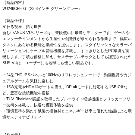
【商品内容】
VU249CFE-G（23.8インチ グリーングレー）
【製品仕様】
変わる視座、拓く世界
新しいASUS VUシリーズは、普段使いに最適なモニターです。ゲームや
エンターテインメントから生産性や創造性が求められる作業まで、幅広い
タスクにあらゆる機能と接続性を提供します。スタイリッシュなカラーバ
リエーションにケーブル管理機能を搭載し、すっきりとしたPC環境を実
現します。手頃な価格に加え、サステナブルテックとしても認定されたA
SUS VUは、ユーザーにも地球にも優しい製品です。
・24型FHD IPSパネルと100Hzのリフレッシュレートで、動画鑑賞やカジ
ュアルゲームを気軽に楽しむ
・15W充電やHDMI®ポートを備え、DP altモードに対応するUSB-C®な
ど、豊富な接続機能を搭載
・TÜV Rheinland認証を取得したブルーライト軽減機能とフリッカーフリ
ー技術を搭載し、快適な視聴体験を提供
・環境基準を満たす紙製の梱包材とエネルギー効率に優れた性能による環
境サスティナビリティ